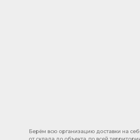
ОТСРОЧКА
ПЛАТЕЖА
Гибкая система отсрочки платежа
позволяет реализовать проекты, не выходя
за рамки бюджета
Берём всю организацию доставки на себ
от склада до объекта, по всей территори