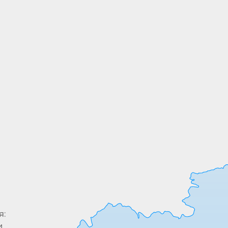
ШИРОКИЙ
АССОРТИМЕНТ
Все необходимые позиции товары в одном
месте. У нас в ассортименте более 5000
позиций
я:
и