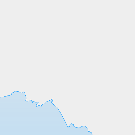
СОБСТВЕННОЕ
ПРОИЗВОДСТВО
Мы выпускаем продукцию на собственных
производственных линиях, а любые
индивидуальные требования к обработке
или размерам реализуем оперативно и
точно