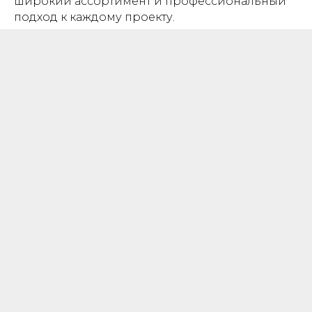
широкий ассортимент и профессиональный
подход к каждому проекту.
ОТСРОЧКА
ПЛАТЕЖА
Гибкая система отсрочки платежа
позволяет реализовать проекты, не
выходя за рамки бюджета
ШИРОКИЙ