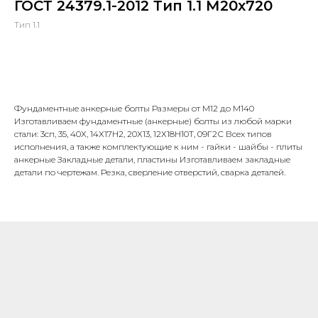
ГОСТ 24379.1-2012 Тип 1.1 М20х720
Тип 1.1
В корзину
Фундаментные анкерные болты Размеры от М12 до М140
Изготавливаем фундаментные (анкерные) болты из любой марки
стали: 3сп, 35, 40Х, 14Х17Н2, 20Х13, 12Х18Н10Т, 09Г2С Всех типов
исполнения, а также комплектующие к ним - гайки - шайбы - плиты
анкерные Закладные детали, пластины Изготавливаем закладные
детали по чертежам. Резка, сверление отверстий, сварка деталей.