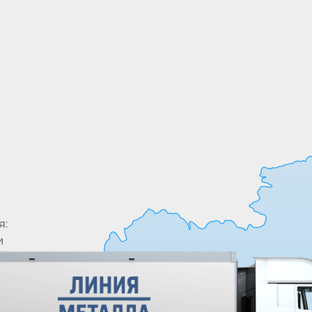
Все необходимые позиции товары в одном
месте. У нас в ассортименте более 5000
позиций
я:
и