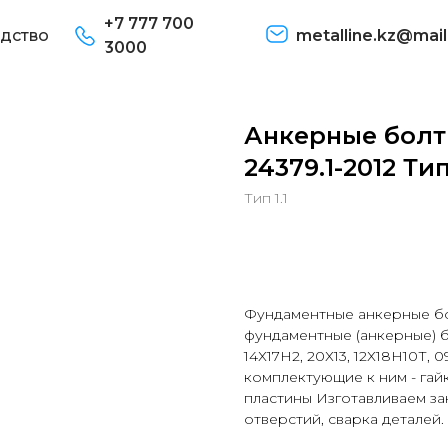
+7 777 700
дство
metalline.kz@mail
3000
Анкерные болт
24379.1-2012 Ти
Тип 1.1
В корзину
Фундаментные анкерные бо
фундаментные (анкерные) бо
14Х17Н2, 20Х13, 12Х18Н10Т, 
комплектующие к ним - гайк
пластины Изготавливаем за
отверстий, сварка деталей.