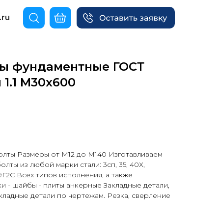
.ru
ы фундаментные ГОСТ
п 1.1 М30х600
лты Размеры от М12 до М140 Изготавливаем
лты из любой марки стали: 3сп, 35, 40Х,
09Г2С Всех типов исполнения, а также
и - шайбы - плиты анкерные Закладные детали,
кладные детали по чертежам. Резка, сверление