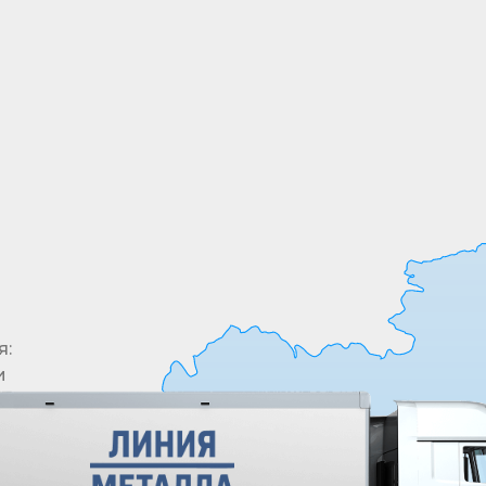
Все необходимые позиции товары в одном
месте. У нас в ассортименте более 5000
позиций
я:
и