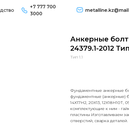
+7 777 700
дство
metalline.kz@mail
3000
Анкерные болт
24379.1-2012 Тип
Тип 1.1
В корзину
Фундаментные анкерные бо
фундаментные (анкерные) бо
14Х17Н2, 20Х13, 12Х18Н10Т, 
комплектующие к ним - гайк
пластины Изготавливаем за
отверстий, сварка деталей.