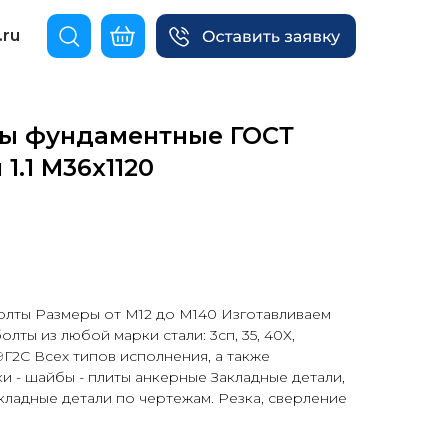
.ru
ы фундаментные ГОСТ
 1.1 М36х1120
лты Размеры от М12 до М140 Изготавливаем
лты из любой марки стали: 3сп, 35, 40Х,
09Г2С Всех типов исполнения, а также
и - шайбы - плиты анкерные Закладные детали,
кладные детали по чертежам. Резка, сверление