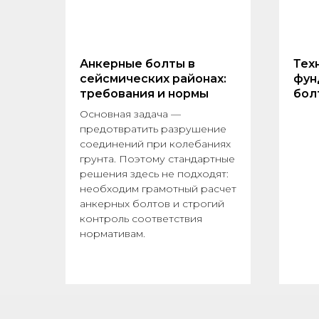
Анкерные болты в
Тех
пы
сейсмических районах:
фун
требования и нормы
бол
Основная задача —
предотвратить разрушение
ость
соединений при колебаниях
ции.
грунта. Поэтому стандартные
решения здесь не подходят:
необходим грамотный расчет
анкерных болтов и строгий
контроль соответствия
на
нормативам.