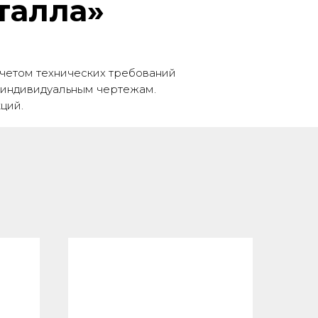
талла»
учетом технических требований
о индивидуальным чертежам.
ций.