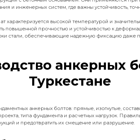
ия и инженерных систем, где важны устойчивость, точно
имат характеризуется высокой температурой и значите
ть повышенной прочностью и устойчивостью к деформац
рки стали, обеспечивающие надежную фиксацию даже пр
одство анкерных б
Туркестане
ндаментных анкерных болтов: прямые, изогнутые, соста
проекта, типа фундамента и расчетных нагрузок. Прави
рукций и предотвратить их смещение или разрушение.