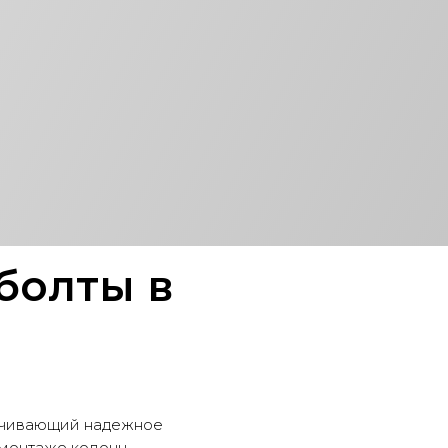
болты в
печивающий надежное
монтаже колонн,