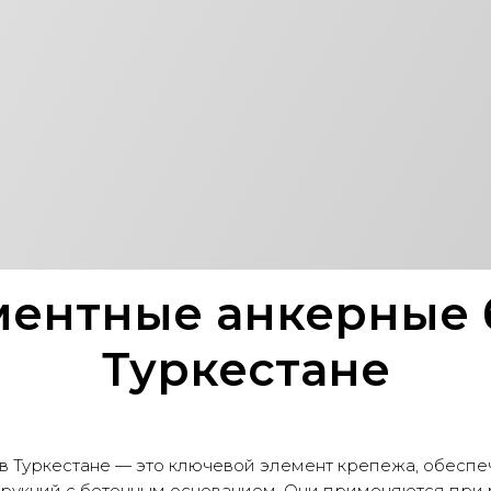
ТИП 5
Исполнение 1
Смотреть каталог
ентные анкерные 
Туркестане
в Туркестане — это ключевой элемент крепежа, обес
трукций с бетонным основанием. Они применяются при 