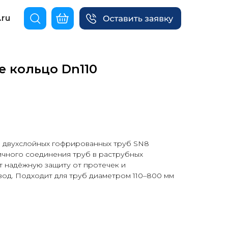
.ru
е кольцо Dn110
я двухслойных гофрированных труб SN8
ичного соединения труб в раструбных
т надёжную защиту от протечек и
од. Подходит для труб диаметром 110–800 мм