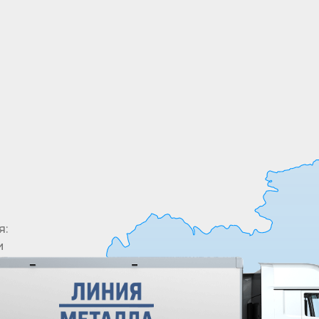
Все необходимые позиции товары в одном
месте. У нас в ассортименте более 5000
позиций
я:
и