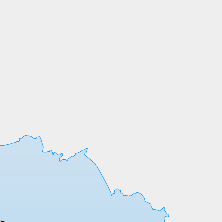
СОБСТВЕННОЕ
ПРОИЗВОДСТВО
Мы выпускаем продукцию на собственных
производственных линиях, а любые
индивидуальные требования к обработке
или размерам реализуем оперативно и
точно