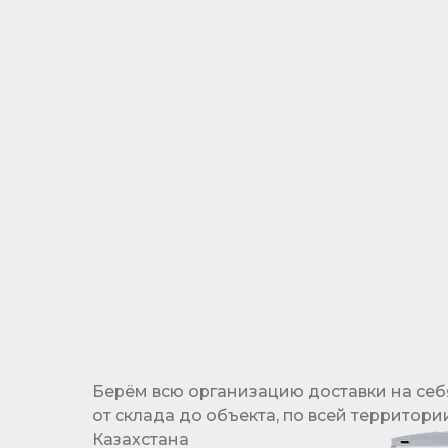
ОТСРОЧКА
ПЛАТЕЖА
Гибкая система отсрочки платежа
позволяет реализовать проекты, не выходя
за рамки бюджета
Берём всю организацию доставки на себ
от склада до объекта, по всей территори
Казахстана