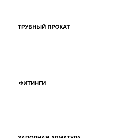
производственных линиях, а любые
индивидуальные требования к обработке
или размерам реализуем оперативно и
точно
ТРУБНЫЙ ПРОКАТ
ФИТИНГИ
ЗАПОРНАЯ АРМАТУРА