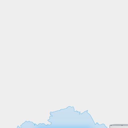
СОБСТВЕННОЕ
ПРОИЗВОДСТВО
Мы выпускаем продукцию на
собственных производственных линиях,
а любые индивидуальные требования к
обработке или размерам реализуем
оперативно и точно