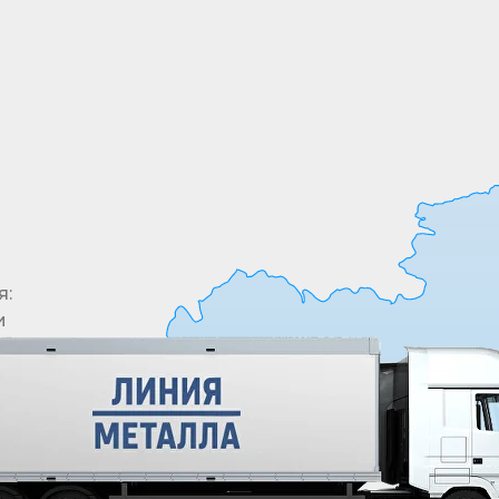
позиций
я:
и