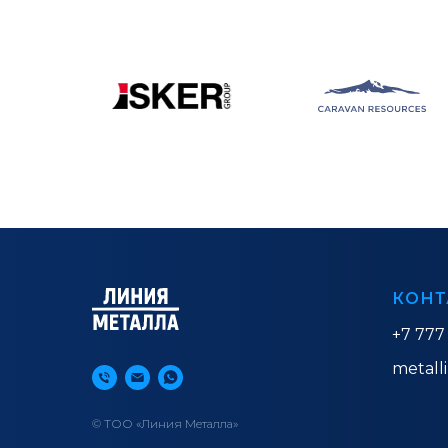
КОНТ
+7 777
metall
© ТОО «Линия Металла»