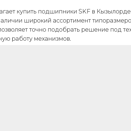
агает купить подшипники SKF в Кызылорд
наличии широкий ассортимент типоразмеров
 позволяет точно подобрать решение под т
ную работу механизмов.
ШИРОКИЙ
АССОРТИМЕНТ
Все необходимые позиции товары в одном
месте. У нас в ассортименте более 5000