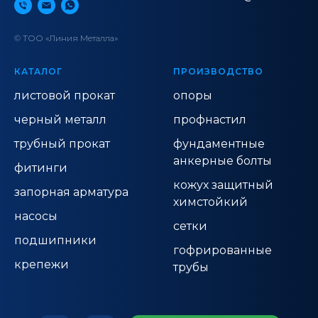
© ТОО «Линия Металла»
КАТАЛОГ
ПРОИЗВОДСТВО
листовой прокат
опоры
черный металл
профнастил
трубный прокат
фундаментные
анкерные болты
фитинги
кожух защитный
запорная арматура
химстойкий
насосы
сетки
подшипники
гофрированные
крепежи
трубы