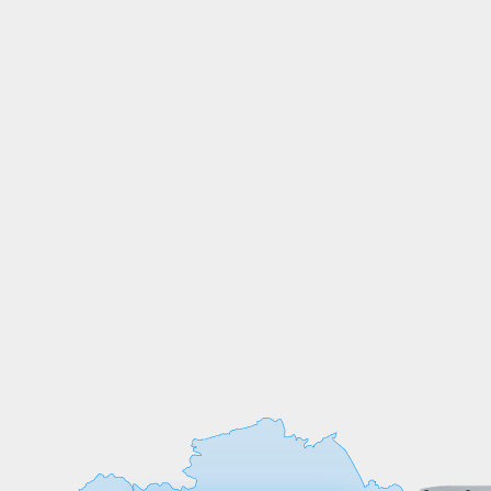
СОБСТВЕННОЕ
ПРОИЗВОДСТВО
Мы выпускаем продукцию на
собственных производственных линиях,
а любые индивидуальные требования к
обработке или размерам реализуем
оперативно и точно