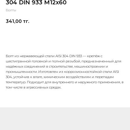
304 DIN 933 М12х60
Болты
341,00
тг.
В корзину
Болт из нержавеющей стали AISI 304 DIN 933 — крепёж с
шестигранной головкой и полной резьбой, предназначенный для
надёжных соединений в строительстве, машиностроении и
промышленности. Изготовлен из коррозионностойкой стали AISI
304, устойчив к влаге, химическим воздействиям и перепадам
температур. Подходит для внутреннего и наружного применения, в
том числе в агрессивных средах.