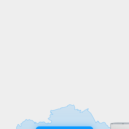
СОБСТВЕННОЕ
ПРОИЗВОДСТВО
Мы выпускаем продукцию на
собственных производственных линиях,
а любые индивидуальные требования к
обработке или размерам реализуем
оперативно и точно