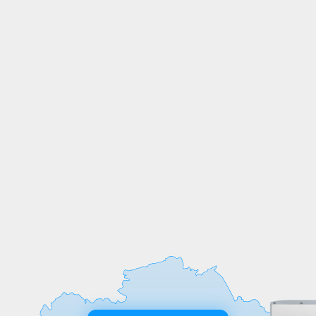
СОБСТВЕННОЕ
ПРОИЗВОДСТВО
Мы выпускаем продукцию на
собственных производственных линиях,
а любые индивидуальные требования к
обработке или размерам реализуем
оперативно и точно