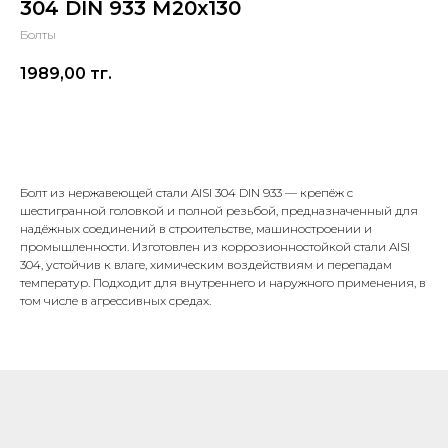
304 DIN 933 М20х130
Болты
1989,00
тг.
В корзину
Болт из нержавеющей стали AISI 304 DIN 933 — крепёж с
шестигранной головкой и полной резьбой, предназначенный для
надёжных соединений в строительстве, машиностроении и
промышленности. Изготовлен из коррозионностойкой стали AISI
304, устойчив к влаге, химическим воздействиям и перепадам
температур. Подходит для внутреннего и наружного применения, в
том числе в агрессивных средах.