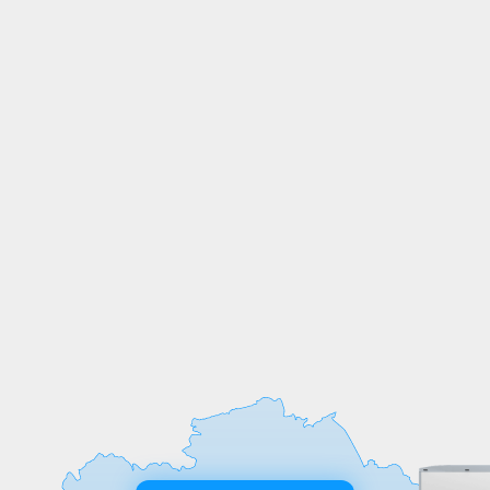
СОБСТВЕННОЕ
ПРОИЗВОДСТВО
Мы выпускаем продукцию на
собственных производственных линиях,
а любые индивидуальные требования к
обработке или размерам реализуем
оперативно и точно