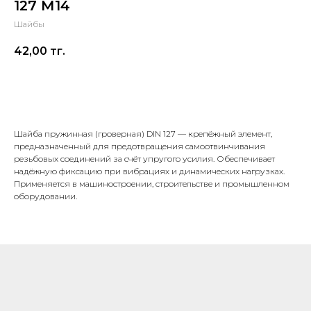
127 М14
Шайбы
42,00
тг.
В корзину
Шайба пружинная (гроверная) DIN 127 — крепёжный элемент,
предназначенный для предотвращения самоотвинчивания
резьбовых соединений за счёт упругого усилия. Обеспечивает
надёжную фиксацию при вибрациях и динамических нагрузках.
Применяется в машиностроении, строительстве и промышленном
оборудовании.