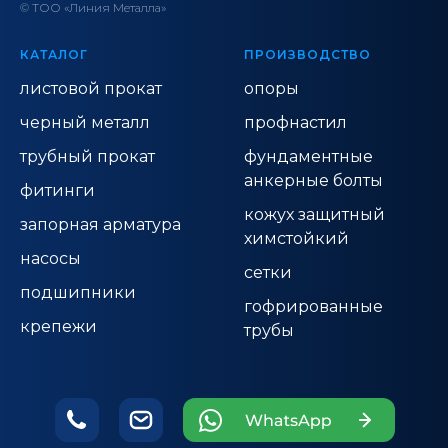
© ТОО «Линия Металла»
КАТАЛОГ
ПРОИЗВОДСТВО
листовой прокат
опоры
черный металл
профнастил
трубный прокат
фундаментные
анкерные болты
фитинги
кожух защитный
запорная арматура
химстойкий
насосы
сетки
подшипники
гофрированные
крепежи
трубы