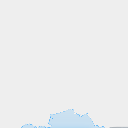
СОБСТВЕННОЕ
ПРОИЗВОДСТВО
Мы выпускаем продукцию на
собственных производственных линиях,
а любые индивидуальные требования к
обработке или размерам реализуем
оперативно и точно