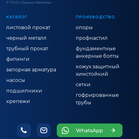
© ТОО «Линия Металла»
КАТАЛОГ
ПРОИЗВОДСТВО
листовой прокат
опоры
черный металл
профнастил
трубный прокат
фундаментные
анкерные болты
фитинги
кожух защитный
запорная арматура
химстойкий
насосы
сетки
подшипники
гофрированные
крепежи
трубы