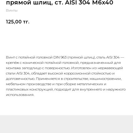
прямой шлиц, ст. AISI 304 М6х40
Винты
125,00
тг.
В корзину
Винт с потайной головкой DIN 963 (прямой шлиц), сталь AISI 304 —
крепёж с конической потайной головкой, предназначенный для
монтажа заподлицо с поверхностью. Изготовлен из нержавеющей
стали AISI 304, обладает высокой коррозионной стойкостью и
долговечностью. Применяется в строительстве, машиностроении,
мебельном производстве и при сборке металлических и
пластиковых конструкций, подходит для внутреннего и наружного
использования.