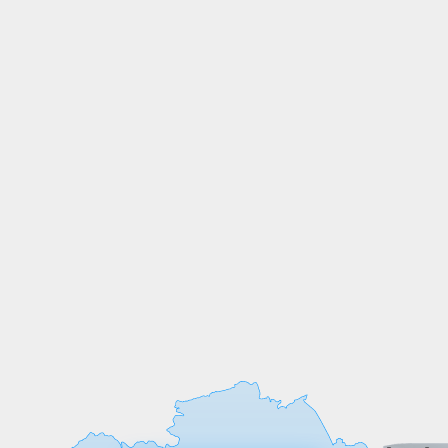
СОБСТВЕННОЕ
ПРОИЗВОДСТВО
Мы выпускаем продукцию на
собственных производственных линиях,
а любые индивидуальные требования к
обработке или размерам реализуем
оперативно и точно