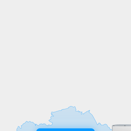
СОБСТВЕННОЕ
ПРОИЗВОДСТВО
Мы выпускаем продукцию на
собственных производственных линиях,
а любые индивидуальные требования к
обработке или размерам реализуем
оперативно и точно