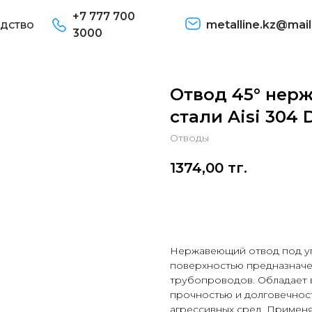
+7 777 700
дство
metalline.kz@mail
3000
Отвод 45° нер
стали Aisi 304 D
Отводы
1374,00
тг.
В корзину
Нержавеющий отвод под угл
поверхностью предназначе
трубопроводов. Обладает 
прочностью и долговечност
агрессивных сред. Применя