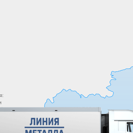
Все необходимые позиции товары в одном
месте. У нас в ассортименте более 5000
позиций
я:
и