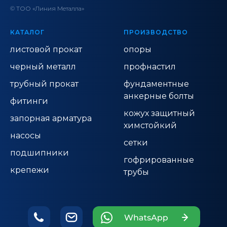
© ТОО «Линия Металла»
КАТАЛОГ
ПРОИЗВОДСТВО
листовой прокат
опоры
черный металл
профнастил
трубный прокат
фундаментные
анкерные болты
фитинги
кожух защитный
запорная арматура
химстойкий
насосы
сетки
подшипники
гофрированные
крепежи
трубы