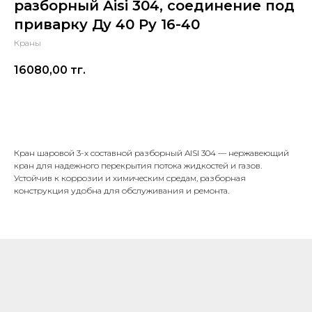
разборный Aisi 304, соединение под
приварку Ду 40 Ру 16-40
Краны
16080,00
тг.
В корзину
Кран шаровой 3-х составной разборный AISI 304 — нержавеющий
кран для надежного перекрытия потока жидкостей и газов.
Устойчив к коррозии и химическим средам, разборная
конструкция удобна для обслуживания и ремонта.