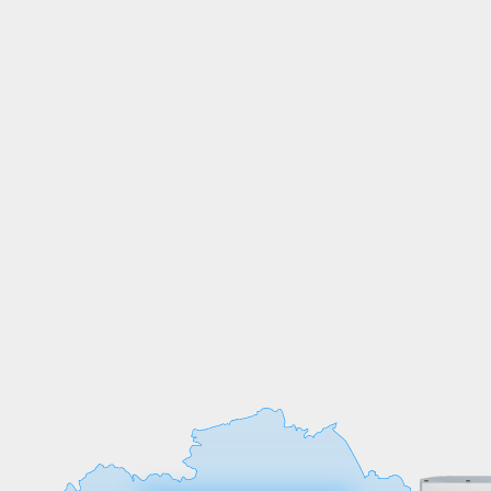
СОБСТВЕННОЕ
ПРОИЗВОДСТВО
Мы выпускаем продукцию на
собственных производственных линиях,
а любые индивидуальные требования к
обработке или размерам реализуем
оперативно и точно