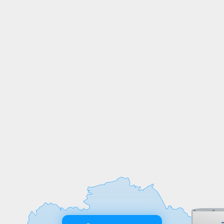
СОБСТВЕННОЕ
ПРОИЗВОДСТВО
Мы выпускаем продукцию на
собственных производственных линиях,
а любые индивидуальные требования к
обработке или размерам реализуем
оперативно и точно