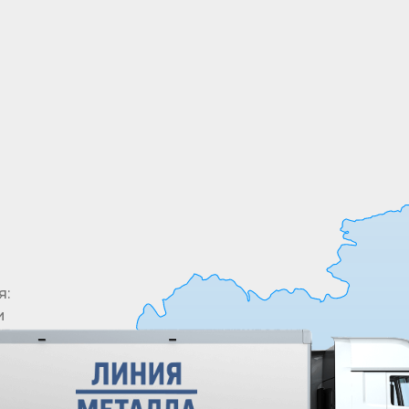
Все необходимые позиции товары в одном
месте. У нас в ассортименте более 5000
позиций
я:
и