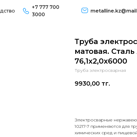
+7 777 700
дство
metalline.kz@mail
3000
Труба электро
матовая. Сталь 
76,1х2,0х6000
Труба электросварная
9930,00
тг.
В корзину
Электросварные нержавеющ
10217-7 применяются для т
химических сред и пищево