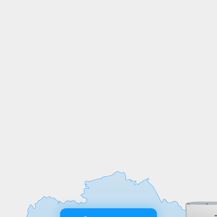
СОБСТВЕННОЕ
ПРОИЗВОДСТВО
Мы выпускаем продукцию на
собственных производственных линиях,
а любые индивидуальные требования к
обработке или размерам реализуем
оперативно и точно