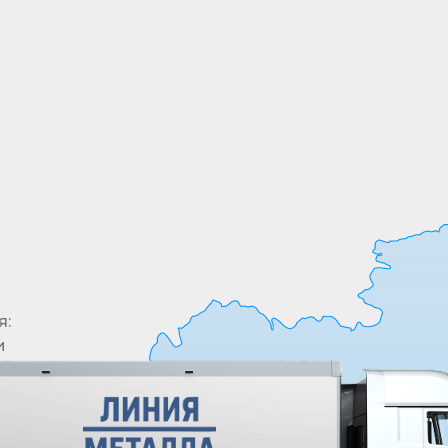
Все необходимые позиции товары в одном
месте. У нас в ассортименте более 5000
позиций
я:
и