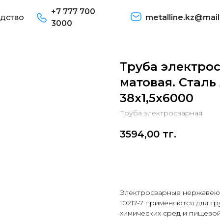
+7 777 700
дство
metalline.kz@mail
3000
Труба электро
матовая. Сталь 
38х1,5х6000
Труба электросварная
3594,00
тг.
В корзину
Электросварные нержавеющ
10217-7 применяются для т
химических сред и пищево