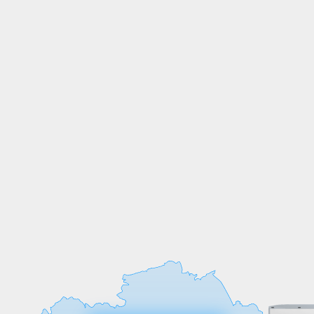
СОБСТВЕННОЕ
ПРОИЗВОДСТВО
Мы выпускаем продукцию на
собственных производственных линиях,
а любые индивидуальные требования к
обработке или размерам реализуем
оперативно и точно