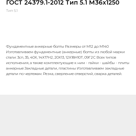
ГОСТ 24379.1-2012 Тип 5.1 М36х1250
Тип 5.1
В корзину
Фундаментные анкерные болты Размеры от М12 до М140
Изготавливаем фундаментные (анкерные) болты из любой марки
стали: 3сп, 35, 40Х, 14Х17Н2, 20Х13, 12Х18Н10Т, 09Г2С Всех типов
исполнения, а также комплектующие к ним - гайки - шайбы - плиты
анкерные Закладные детали, пластины Изготавливаем закладные
детали по чертежам. Резка, сверление отверстий, сварка деталей.