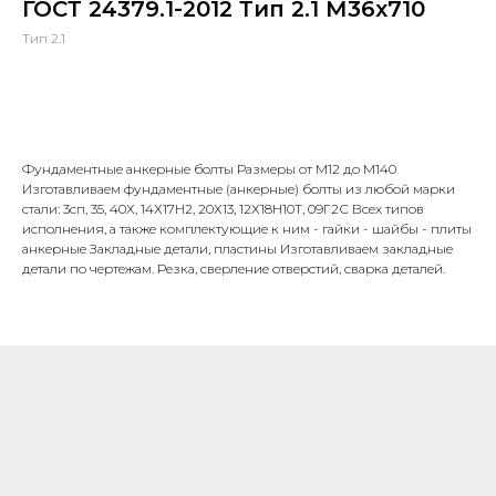
ГОСТ 24379.1-2012 Тип 2.1 М36х710
Тип 2.1
В корзину
Фундаментные анкерные болты Размеры от М12 до М140
Изготавливаем фундаментные (анкерные) болты из любой марки
стали: 3сп, 35, 40Х, 14Х17Н2, 20Х13, 12Х18Н10Т, 09Г2С Всех типов
исполнения, а также комплектующие к ним - гайки - шайбы - плиты
анкерные Закладные детали, пластины Изготавливаем закладные
детали по чертежам. Резка, сверление отверстий, сварка деталей.